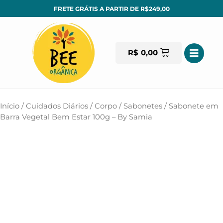
FRETE GRÁTIS A PARTIR DE R$249,00
R$
0,00
Início
/
Cuidados Diários
/
Corpo
/
Sabonetes
/ Sabonete em
Barra Vegetal Bem Estar 100g – By Samia