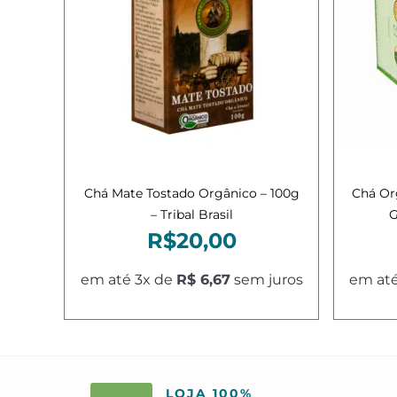
Adicionar ao carrinho
A
Chá Mate Tostado Orgânico – 100g
Chá Or
– Tribal Brasil
G
R$
20,00
em até 3x de
R$ 6,67
sem juros
em até
LOJA 100%