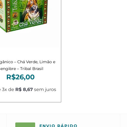
dicionar ao carrinho
gânico – Chá Verde, Limão e
engibre – Tribal Brasil
R$
26,00
 3x de
R$ 8,67
sem juros
ENVIO RÁPIDO